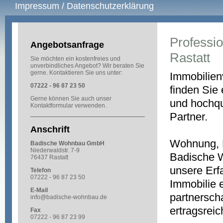
Impressum / Datenschutzerklärung
Professi
Angebotsanfrage
Rastatt
Sie möchten ein kostenfreies und
unverbindliches Angebot? Wir beraten Sie
gerne. Kontaktieren Sie uns unter:
Immobilien
07222 - 96 87 23 50
finden Sie
Gerne können Sie auch unser
und hochqua
Kontaktformular
verwenden.
P
Anschrift
Ob WEG
Wohnung, 
Badische Wohnbau GmbH
Niederwaldstr. 7-9
Badische 
76437 Rastatt
unsere Erfa
Telefon
07222 - 96 87 23 50
Immobilie e
E-Mail
partnersch
info@badische-wohnbau.de
ertragsreic
Fax
07222 - 96 87 23 99